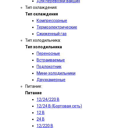
Для перевозки вакцин
Тип охлаждения:
Тип охлаждения
Компрессорные
Термоэлектрические
Сжиженный газ
Тип холодильника:
Тип холодильника
Переносные
Встраиваемые
Подлокотник
Мини-холодильники
Двухкамерные
Питание:
Питание
12/24/220 В
12/24 В (Бортовая сеть)
12 В
24 В
12/220 В