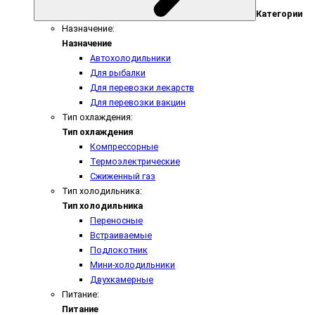
Категории
Назначение:
Назначение
Автохолодильники
Для рыбалки
Для перевозки лекарств
Для перевозки вакцин
Тип охлаждения:
Тип охлаждения
Компрессорные
Термоэлектрические
Сжиженный газ
Тип холодильника:
Тип холодильника
Переносные
Встраиваемые
Подлокотник
Мини-холодильники
Двухкамерные
Питание:
Питание