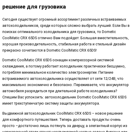
решение для грузовика
Сегодня существует огромный ассортимент различных встраиваемых
автохолодильников, среди которых сложно выбрать лучший. Если Вы в
поисках оптимального холодильника для грузовика, то Dometic
CoolMatic CRX 65DS отлично Вам подойдет. Большая вместительность,
хорошая производительность, стабильная работа и стильный дизайн
прекрасно сочетаются в Dometic CoolMatic CRX 65DS!
Dometic CoolMatic CRX 65DS оснащен компрессорной системой
охлаждения, а потому работает холодильник практически бесшумно,
потребляя минимальное количество электроэнергии. Питание
встраиваемого автохолодильника осуществляет от сети 12/24В, что
максимально экономично и безопасно. Переживаете, что аккумулятор
автомобиля разрядиться при длительной работе холодильника?
Спешим Вас успокоить: автохолодильник Dometic CoolMatic CRX 65DS
имеет трехступенчатую систему защиты аккумулятора.
Выдвижной автохолодильник CoolMatic CRX 65DS – новое решение
для комфортного путешествия. Теперь доставать продукты очень
просто –достаточно лишь потянуть за дверцу, а элегантный корпус из
нержавеющей стали станет неотъемлемой частью салона фургона или