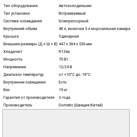
Тип оборудования
Автохолодильник
Тип установки
Встраиваемый
Система охлаждения
Компрессорный
Внутренний объем
48 л, включая 5 л морозильная камера
Крышка
Одинарная
Внешние размеры (Д × Ш × В)
447 x 384 x 536 мм
Хладагент
R134a
Мощность
70 Вт
Напряжение
12/24 В
Диапазон температур
от +10°С до -18°С
Внутреннее освещение
Есть
Вес
19 кг
Гарантия от производителя
3 года
Производитель
Dometic (Швеция/Китай)