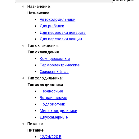
Назначение:
Назначение
Автохолодильники
Для рыбалки
Для перевозки лекарств
Для перевозки вакцин
Тип охлаждения:
Тип охлаждения
Компрессорные
Термоэлектрические
Сжиженный газ
Тип холодильника:
Тип холодильника
Переносные
Встраиваемые
Подлокотник
Мини-холодильники
Двухкамерные
Питание:
Питание
12/24/220 В