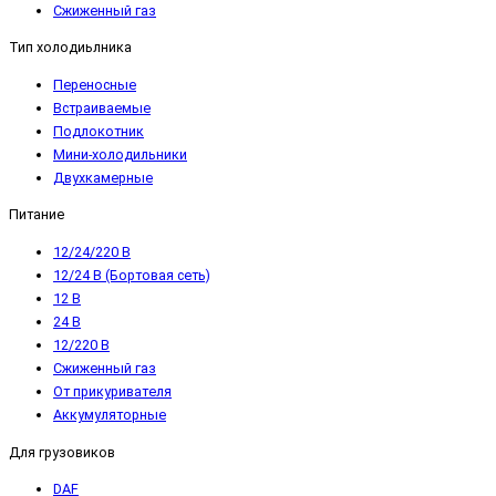
Сжиженный газ
Тип холодиьлника
Переносные
Встраиваемые
Подлокотник
Мини-холодильники
Двухкамерные
Питание
12/24/220 В
12/24 В (Бортовая сеть)
12 В
24 В
12/220 В
Сжиженный газ
От прикуривателя
Аккумуляторные
Для грузовиков
DAF