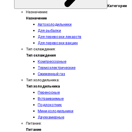
Категории
Назначение:
Назначение
Автохолодильники
Для рыбалки
Для перевозки лекарств
Для перевозки вакцин
Тип охлаждения:
Тип охлаждения
Компрессорные
Термоэлектрические
Сжиженный газ
Тип холодильника:
Тип холодильника
Переносные
Встраиваемые
Подлокотник
Мини-холодильники
Двухкамерные
Питание:
Питание