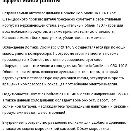
эффективной работы
Встраиваемый автохолодильник Dometic CoolMatic CRX 140 S от
швейцарского производителя прекрасно сочетает в себе стильный
корпус из нержавеющей стали, внушительный объем 130 литров для
всех любимых продуктов, а также привлекательную стоимость.
Качество может быть доступным, убедитесь в этом лично!
Охлаждение Dometic CoolMatic CRX 140 S осуществляется при помощи
малошумного компрессора. Прогресс не стоит на месте, а потому
производитель Dometic постоянно совершенствует свое
оборудование, в том числе и холодильник Dometic CoolMatic CRX 140 S.
Обновленная модель оснащена «умным» вентилятором, который
адаптируется к температуре окружающей среды, регулируя скорость
вращения компрессора и сокращая потребление электроэнергии.
Подключается Dometic CoolMatic CRX 140 S к сети с напряжение 12/24В,
а также данный холодильник обладает возможность работы от
солнечной батареи. Наслаждайтесь прохладными напитками и свежими
продуктами везде, где есть солнце!
Внутреннее пространство разделено полками для удобного хранения,
а также оснащено морозильной камерой. Объем морозилки