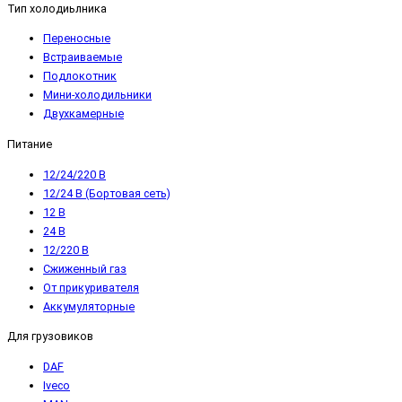
Тип холодиьлника
Переносные
Встраиваемые
Подлокотник
Мини-холодильники
Двухкамерные
Питание
12/24/220 В
12/24 В (Бортовая сеть)
12 В
24 В
12/220 В
Сжиженный газ
От прикуривателя
Аккумуляторные
Для грузовиков
DAF
Iveco