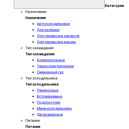
Категории
Назначение:
Назначение
Автохолодильники
Для рыбалки
Для перевозки лекарств
Для перевозки вакцин
Тип охлаждения:
Тип охлаждения
Компрессорные
Термоэлектрические
Сжиженный газ
Тип холодильника:
Тип холодильника
Переносные
Встраиваемые
Подлокотник
Мини-холодильники
Двухкамерные
Питание:
Питание