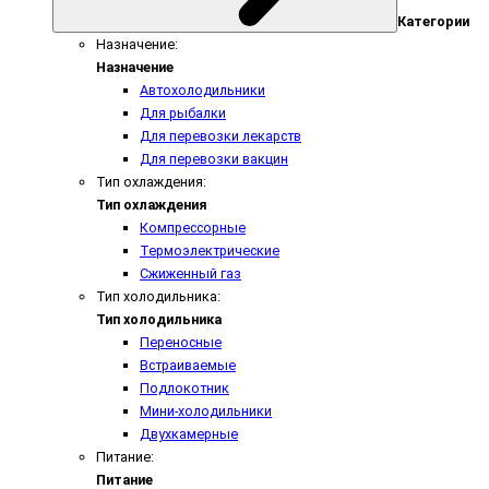
Категории
Назначение:
Назначение
Автохолодильники
Для рыбалки
Для перевозки лекарств
Для перевозки вакцин
Тип охлаждения:
Тип охлаждения
Компрессорные
Термоэлектрические
Сжиженный газ
Тип холодильника:
Тип холодильника
Переносные
Встраиваемые
Подлокотник
Мини-холодильники
Двухкамерные
Питание:
Питание