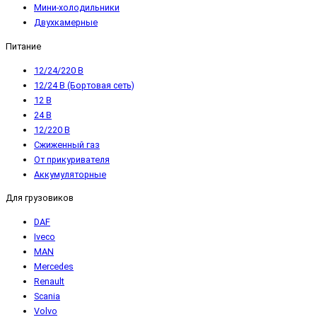
Мини-холодильники
Двухкамерные
Питание
12/24/220 В
12/24 В (Бортовая сеть)
12 В
24 В
12/220 В
Сжиженный газ
От прикуривателя
Аккумуляторные
Для грузовиков
DAF
Iveco
MAN
Mercedes
Renault
Scania
Volvo