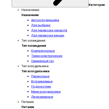
Категории
Назначение:
Назначение
Автохолодильники
Для рыбалки
Для перевозки лекарств
Для перевозки вакцин
Тип охлаждения:
Тип охлаждения
Компрессорные
Термоэлектрические
Сжиженный газ
Тип холодильника:
Тип холодильника
Переносные
Встраиваемые
Подлокотник
Мини-холодильники
Двухкамерные
Питание:
Питание