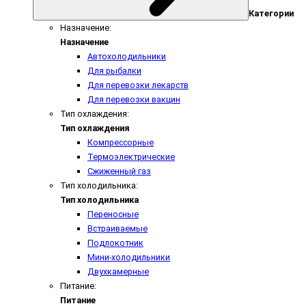
Категории
Назначение:
Назначение
Автохолодильники
Для рыбалки
Для перевозки лекарств
Для перевозки вакцин
Тип охлаждения:
Тип охлаждения
Компрессорные
Термоэлектрические
Сжиженный газ
Тип холодильника:
Тип холодильника
Переносные
Встраиваемые
Подлокотник
Мини-холодильники
Двухкамерные
Питание:
Питание