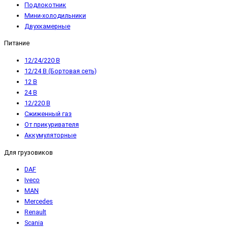
Подлокотник
Мини-холодильники
Двухкамерные
Питание
12/24/220 В
12/24 В (Бортовая сеть)
12 В
24 В
12/220 В
Сжиженный газ
От прикуривателя
Аккумуляторные
Для грузовиков
DAF
Iveco
MAN
Mercedes
Renault
Scania