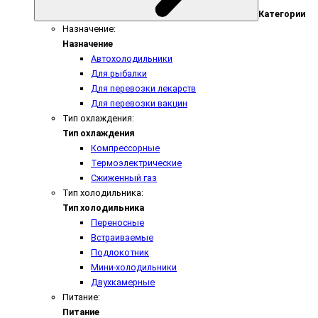
Категории
Назначение:
Назначение
Автохолодильники
Для рыбалки
Для перевозки лекарств
Для перевозки вакцин
Тип охлаждения:
Тип охлаждения
Компрессорные
Термоэлектрические
Сжиженный газ
Тип холодильника:
Тип холодильника
Переносные
Встраиваемые
Подлокотник
Мини-холодильники
Двухкамерные
Питание:
Питание