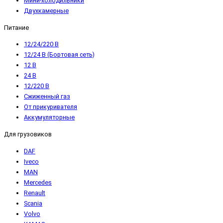
Мини-холодильники
Двухкамерные
Питание
12/24/220 В
12/24 В (Бортовая сеть)
12 В
24 В
12/220 В
Сжиженный газ
От прикуривателя
Аккумуляторные
Для грузовиков
DAF
Iveco
MAN
Mercedes
Renault
Scania
Volvo