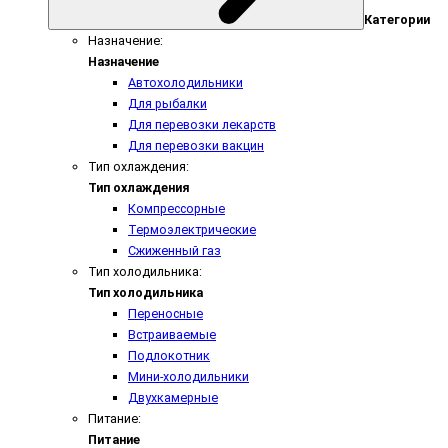
Категории
Назначение:
Назначение
Автохолодильники
Для рыбалки
Для перевозки лекарств
Для перевозки вакцин
Тип охлаждения:
Тип охлаждения
Компрессорные
Термоэлектрические
Сжиженный газ
Тип холодильника:
Тип холодильника
Переносные
Встраиваемые
Подлокотник
Мини-холодильники
Двухкамерные
Питание:
Питание