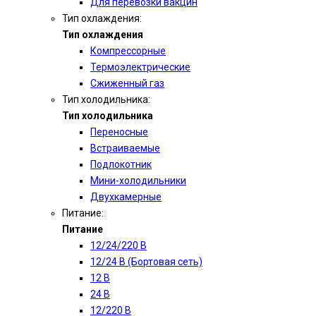
Для перевозки вакцин
Тип охлаждения:
Тип охлаждения
Компрессорные
Термоэлектрические
Сжиженный газ
Тип холодильника:
Тип холодильника
Переносные
Встраиваемые
Подлокотник
Мини-холодильники
Двухкамерные
Питание:
Питание
12/24/220 В
12/24 В (Бортовая сеть)
12 В
24 В
12/220 В