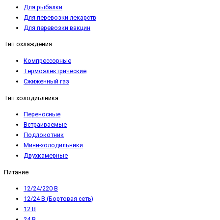
Для рыбалки
Для перевозки лекарств
Для перевозки вакцин
Тип охлаждения
Компрессорные
Термоэлектрические
Сжиженный газ
Тип холодиьлника
Переносные
Встраиваемые
Подлокотник
Мини-холодильники
Двухкамерные
Питание
12/24/220 В
12/24 В (Бортовая сеть)
12 В
24 В