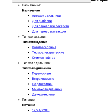
Назначение:
Назначение
Автохолодильники
Для рыбалки
Для перевозки лекарств
Для перевозки вакцин
Тип охлаждения:
Тип охлаждения
Компрессорные
Термоэлектрические
Сжиженный газ
Тип холодильника:
Тип холодильника
Переносные
Встраиваемые
Подлокотник
Мини-холодильники
Двухкамерные
Питание:
Питание
12/24/220 В