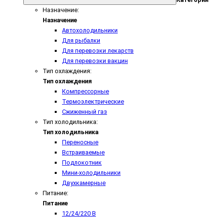
Назначение:
Назначение
Автохолодильники
Для рыбалки
Для перевозки лекарств
Для перевозки вакцин
Тип охлаждения:
Тип охлаждения
Компрессорные
Термоэлектрические
Сжиженный газ
Тип холодильника:
Тип холодильника
Переносные
Встраиваемые
Подлокотник
Мини-холодильники
Двухкамерные
Питание:
Питание
12/24/220 В