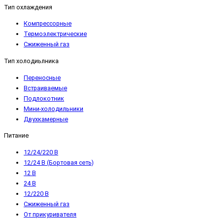
Тип охлаждения
Компрессорные
Термоэлектрические
Сжиженный газ
Тип холодиьлника
Переносные
Встраиваемые
Подлокотник
Мини-холодильники
Двухкамерные
Питание
12/24/220 В
12/24 В (Бортовая сеть)
12 В
24 В
12/220 В
Сжиженный газ
От прикуривателя