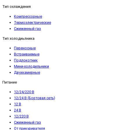
Тип охлаждения
Компрессорные
Термоэлектрические
Сжиженный газ
Тип холодиьлника
Переносные
Встраиваемые
Подлокотник
Мини-холодильники
Двухкамерные
Питание
12/24/220 В
12/24 В (Бортовая сеть)
12 В
24 В
12/220 В
Сжиженный газ
От прикуривателя