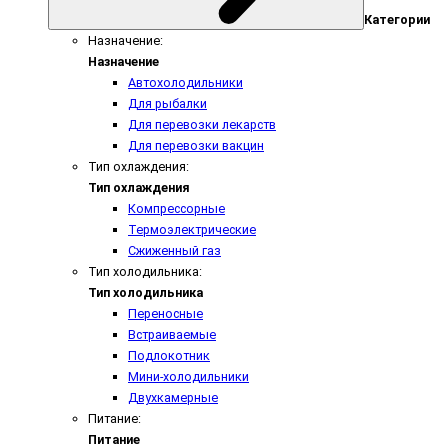
Категории
Назначение:
Назначение
Автохолодильники
Для рыбалки
Для перевозки лекарств
Для перевозки вакцин
Тип охлаждения:
Тип охлаждения
Компрессорные
Термоэлектрические
Сжиженный газ
Тип холодильника:
Тип холодильника
Переносные
Встраиваемые
Подлокотник
Мини-холодильники
Двухкамерные
Питание:
Питание