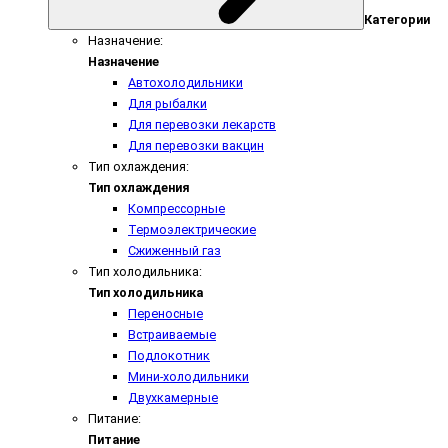
Категории
Назначение:
Назначение
Автохолодильники
Для рыбалки
Для перевозки лекарств
Для перевозки вакцин
Тип охлаждения:
Тип охлаждения
Компрессорные
Термоэлектрические
Сжиженный газ
Тип холодильника:
Тип холодильника
Переносные
Встраиваемые
Подлокотник
Мини-холодильники
Двухкамерные
Питание:
Питание