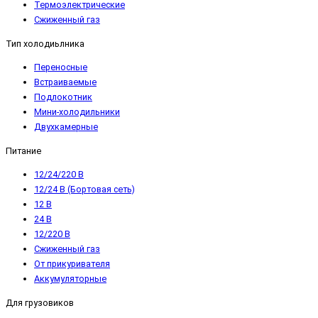
Термоэлектрические
Сжиженный газ
Тип холодиьлника
Переносные
Встраиваемые
Подлокотник
Мини-холодильники
Двухкамерные
Питание
12/24/220 В
12/24 В (Бортовая сеть)
12 В
24 В
12/220 В
Сжиженный газ
От прикуривателя
Аккумуляторные
Для грузовиков