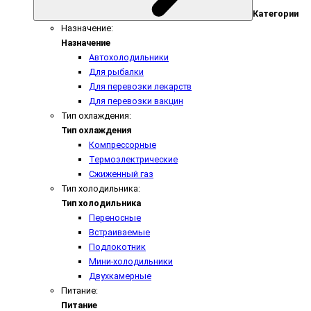
Категории
Назначение:
Назначение
Автохолодильники
Для рыбалки
Для перевозки лекарств
Для перевозки вакцин
Тип охлаждения:
Тип охлаждения
Компрессорные
Термоэлектрические
Сжиженный газ
Тип холодильника:
Тип холодильника
Переносные
Встраиваемые
Подлокотник
Мини-холодильники
Двухкамерные
Питание:
Питание