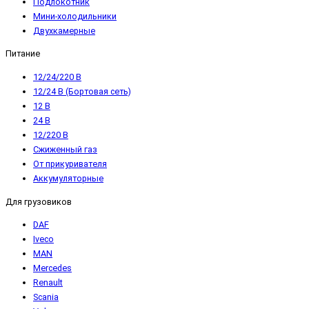
Подлокотник
Мини-холодильники
Двухкамерные
Питание
12/24/220 В
12/24 В (Бортовая сеть)
12 В
24 В
12/220 В
Сжиженный газ
От прикуривателя
Аккумуляторные
Для грузовиков
DAF
Iveco
MAN
Mercedes
Renault
Scania