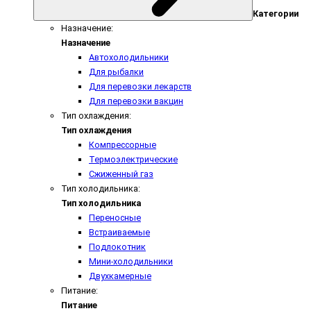
Категории
Назначение:
Назначение
Автохолодильники
Для рыбалки
Для перевозки лекарств
Для перевозки вакцин
Тип охлаждения:
Тип охлаждения
Компрессорные
Термоэлектрические
Сжиженный газ
Тип холодильника:
Тип холодильника
Переносные
Встраиваемые
Подлокотник
Мини-холодильники
Двухкамерные
Питание:
Питание