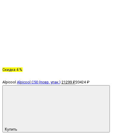
Скидка 4 %
Alpicool
Alpicool C50 (повр. упак.)
21299 ₽
20424 ₽
Купить