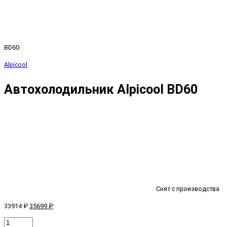
BD60
Alpicool
Автохолодильник Alpicool BD60
Снят с производства
33914 ₽
35699 ₽