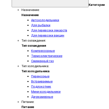
Категории
Назначение:
Назначение
Автохолодильники
Для рыбалки
Для перевозки лекарств
Для перевозки вакцин
Тип охлаждения:
Тип охлаждения
Компрессорные
Термоэлектрические
Сжиженный газ
Тип холодильника:
Тип холодильника
Переносные
Встраиваемые
Подлокотник
Мини-холодильники
Двухкамерные
Питание:
Питание