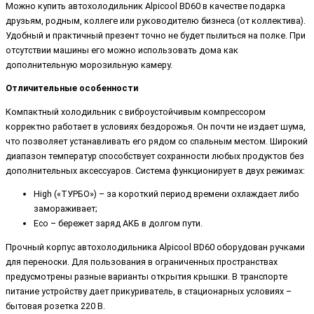
Можно купить автохолодильник Alpicool BD60 в качестве подарка
друзьям, родным, коллеге или руководителю бизнеса (от коллектива).
Удобный и практичный презент точно не будет пылиться на полке. При
отсутствии машины его можно использовать дома как
дополнительную морозильную камеру.
Отличительные особенности
Компактный холодильник с виброустойчивым компрессором
корректно работает в условиях бездорожья. Он почти не издает шума,
что позволяет устанавливать его рядом со спальным местом. Широкий
диапазон температур способствует сохранности любых продуктов без
дополнительных аксессуаров. Система функционирует в двух режимах:
High («ТУРБО») – за короткий период времени охлаждает либо
замораживает;
Eco – бережет заряд АКБ в долгом пути.
Прочный корпус автохолодильника Alpicool BD60 оборудован ручками
для переноски. Для пользования в ограниченных пространствах
предусмотрены разные варианты открытия крышки. В транспорте
питание устройству дает прикуриватель, в стационарных условиях –
бытовая розетка 220 В.