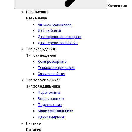
Категории
Назначение:
Назначение
Автохолодильники
Для рыбалки
Для перевозки лекарств
Для перевозки вакцин
Тип охлаждения:
Тип охлаждения
Компрессорные
Термоэлектрические
Сжиженный газ
Тип холодильника:
Тип холодильника
Переносные
Встраиваемые
Подлокотник
Мини-холодильники
Двухкамерные
Питание:
Питание