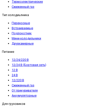
Термоэлектрические
Сжиженный газ
Тип холодиьлника
Переносные
Встраиваемые
Подлокотник
Мини-холодильники
Двухкамерные
Питание
12/24/220 В
12/24 В (Бортовая сеть)
12 В
24 В
12/220 В
Сжиженный газ
От прикуривателя
Аккумуляторные
Для грузовиков