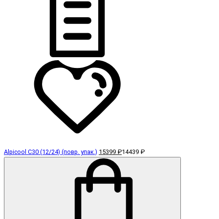
Alpicool C30 (12/24) (повр. упак.)
15399 ₽
14439 ₽