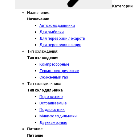
Категории
Назначение:
Назначение
Автохолодильники
Для рыбалки
Для перевозки лекарств
Для перевозки вакцин
Тип охлаждения:
Тип охлаждения
Компрессорные
Термоэлектрические
Сжиженный газ
Тип холодильника:
Тип холодильника
Переносные
Встраиваемые
Подлокотник
Мини-холодильники
Двухкамерные
Питание:
Питание