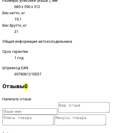
Размеры упаковки (ВxШxГ), мм
680 х 550 х 512
Вес нетто, кг
19,1
Вес брутто, кг
21
Общая информация автохолодильника
Срок гарантии
1 год
Штрихкод EAN
6976061210037
Отзывы
0
Написать отзыв