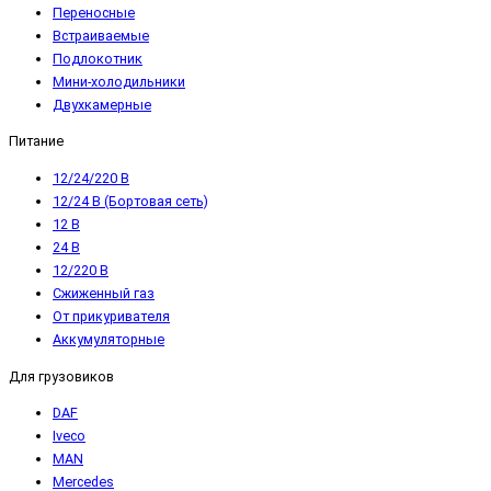
Переносные
Встраиваемые
Подлокотник
Мини-холодильники
Двухкамерные
Питание
12/24/220 В
12/24 В (Бортовая сеть)
12 В
24 В
12/220 В
Сжиженный газ
От прикуривателя
Аккумуляторные
Для грузовиков
DAF
Iveco
MAN
Mercedes