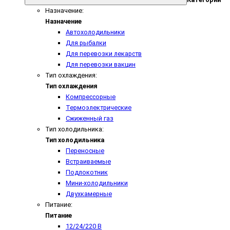
Назначение:
Назначение
Автохолодильники
Для рыбалки
Для перевозки лекарств
Для перевозки вакцин
Тип охлаждения:
Тип охлаждения
Компрессорные
Термоэлектрические
Сжиженный газ
Тип холодильника:
Тип холодильника
Переносные
Встраиваемые
Подлокотник
Мини-холодильники
Двухкамерные
Питание:
Питание
12/24/220 В