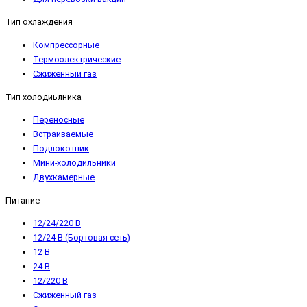
Тип охлаждения
Компрессорные
Термоэлектрические
Сжиженный газ
Тип холодиьлника
Переносные
Встраиваемые
Подлокотник
Мини-холодильники
Двухкамерные
Питание
12/24/220 В
12/24 В (Бортовая сеть)
12 В
24 В
12/220 В
Сжиженный газ