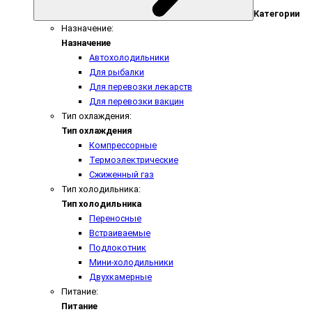
Категории
Назначение:
Назначение
Автохолодильники
Для рыбалки
Для перевозки лекарств
Для перевозки вакцин
Тип охлаждения:
Тип охлаждения
Компрессорные
Термоэлектрические
Сжиженный газ
Тип холодильника:
Тип холодильника
Переносные
Встраиваемые
Подлокотник
Мини-холодильники
Двухкамерные
Питание:
Питание