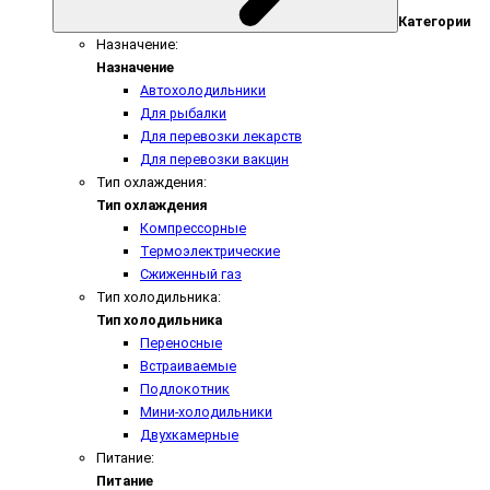
Категории
Назначение:
Назначение
Автохолодильники
Для рыбалки
Для перевозки лекарств
Для перевозки вакцин
Тип охлаждения:
Тип охлаждения
Компрессорные
Термоэлектрические
Сжиженный газ
Тип холодильника:
Тип холодильника
Переносные
Встраиваемые
Подлокотник
Мини-холодильники
Двухкамерные
Питание:
Питание