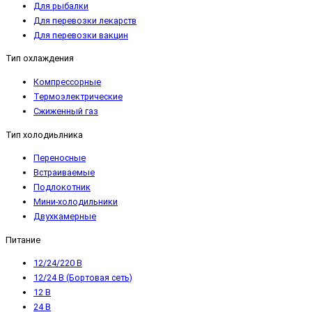
Для рыбалки
Для перевозки лекарств
Для перевозки вакцин
Тип охлаждения
Компрессорные
Термоэлектрические
Сжиженный газ
Тип холодиьлника
Переносные
Встраиваемые
Подлокотник
Мини-холодильники
Двухкамерные
Питание
12/24/220 В
12/24 В (Бортовая сеть)
12 В
24 В