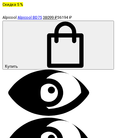
Скидка 5 %
Alpicool
Alpicool BD75
38099 ₽
36194 ₽
Купить