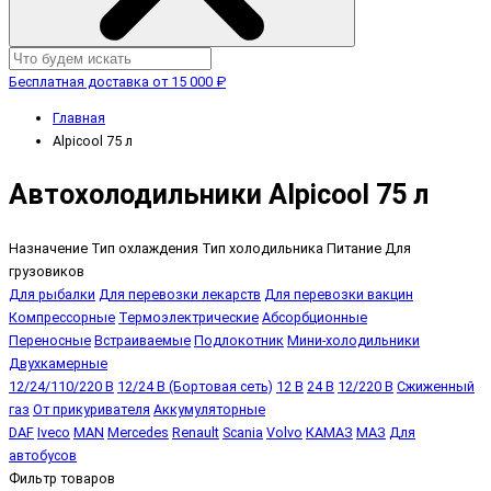
Бесплатная доставка от 15 000 ₽
Главная
Alpicool 75 л
Автохолодильники Alpicool 75 л
Назначение
Тип охлаждения
Тип холодильника
Питание
Для
грузовиков
Для рыбалки
Для перевозки лекарств
Для перевозки вакцин
Компрессорные
Термоэлектрические
Абсорбционные
Переносные
Встраиваемые
Подлокотник
Мини-холодильники
Двухкамерные
12/24/110/220 В
12/24 В (Бортовая сеть)
12 В
24 В
12/220 В
Сжиженный
газ
От прикуривателя
Аккумуляторные
DAF
Iveco
MAN
Mercedes
Renault
Scania
Volvo
КАМАЗ
МАЗ
Для
автобусов
Фильтр товаров