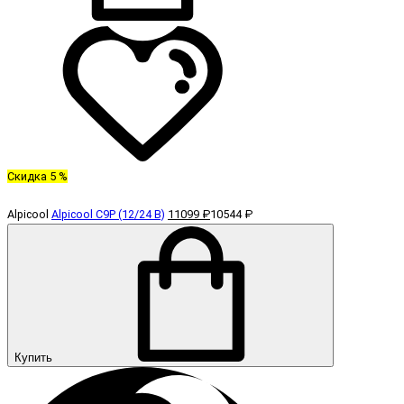
Скидка 5 %
Alpicool
Alpicool C9P (12/24 В)
11099 ₽
10544 ₽
Купить