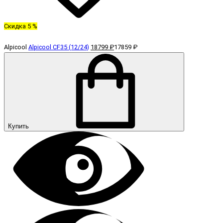
Скидка 5 %
Alpicool
Alpicool CF35 (12/24)
18799 ₽
17859 ₽
Купить