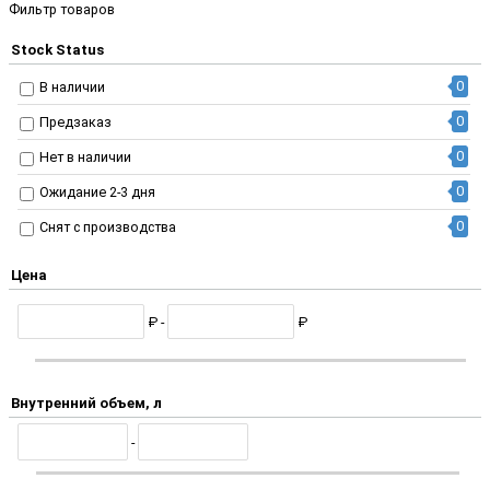
Фильтр товаров
Stock Status
0
В наличии
0
Предзаказ
0
Нет в наличии
0
Ожидание 2-3 дня
0
Снят с производства
Цена
₽ -
₽
Внутренний объем, л
-