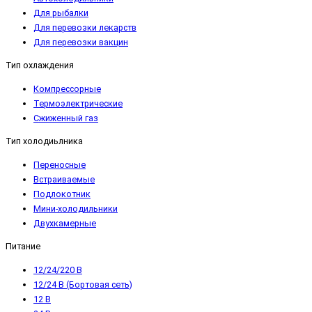
Для рыбалки
Для перевозки лекарств
Для перевозки вакцин
Тип охлаждения
Компрессорные
Термоэлектрические
Сжиженный газ
Тип холодиьлника
Переносные
Встраиваемые
Подлокотник
Мини-холодильники
Двухкамерные
Питание
12/24/220 В
12/24 В (Бортовая сеть)
12 В