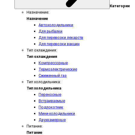
Категории
Назначение:
Назначение
Автохолодильники
Для рыбалки
Для перевозки лекарств
Для перевозки вакцин
Тип охлаждения:
Тип охлаждения
Компрессорные
Термоэлектрические
Сжиженный газ
Тип холодильника:
Тип холодильника
Переносные
Встраиваемые
Подлокотник
Мини-холодильники
Двухкамерные
Питание:
Питание