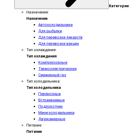
Категории
Назначение:
Назначение
Автохолодильники
Для рыбалки
Для перевозки лекарств
Для перевозки вакцин
Тип охлаждения:
Тип охлаждения
Компрессорные
Термоэлектрические
Сжиженный газ
Тип холодильника:
Тип холодильника
Переносные
Встраиваемые
Подлокотник
Мини-холодильники
Двухкамерные
Питание:
Питание