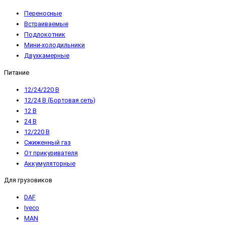
Переносные
Встраиваемые
Подлокотник
Мини-холодильники
Двухкамерные
Питание
12/24/220 В
12/24 В (Бортовая сеть)
12 В
24 В
12/220 В
Сжиженный газ
От прикуривателя
Аккумуляторные
Для грузовиков
DAF
Iveco
MAN