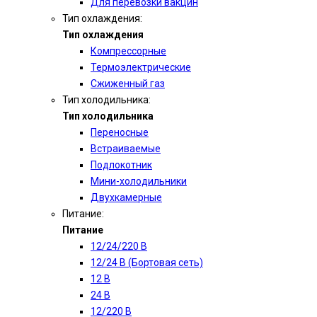
Для перевозки вакцин
Тип охлаждения:
Тип охлаждения
Компрессорные
Термоэлектрические
Сжиженный газ
Тип холодильника:
Тип холодильника
Переносные
Встраиваемые
Подлокотник
Мини-холодильники
Двухкамерные
Питание:
Питание
12/24/220 В
12/24 В (Бортовая сеть)
12 В
24 В
12/220 В